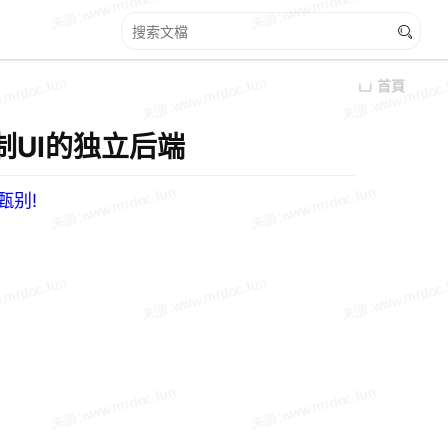
首頁
+控制UI的独立后端
甄别!