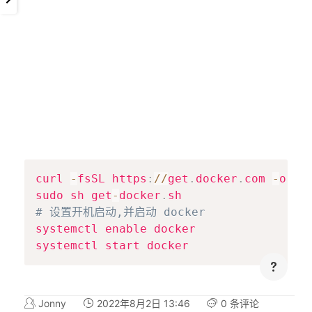
Copy
curl 
-
fsSL https
:
//
get
.
docker
.
com 
-
o ge
sudo sh get
-
docker
.
# 设置开机启动,并启动 docker
systemctl enable docker

systemctl start docker
Jonny
2022年8月2日 13:46
0 条评论