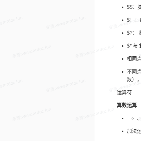
$$：
$！：
$?：
$* 与
相同
不同点
数），
运算符
算数运算
、
加法