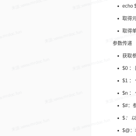
echo
取得元素
取得单个
参数传递
获取
$0 
$1 
$n 
$#：
$
： 
$@：