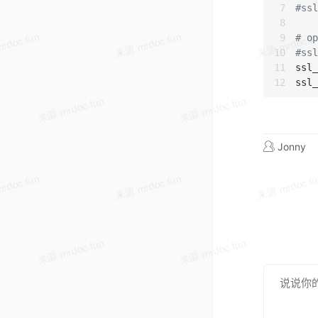
#ss
# op
#ssl
ssl_
Jonny