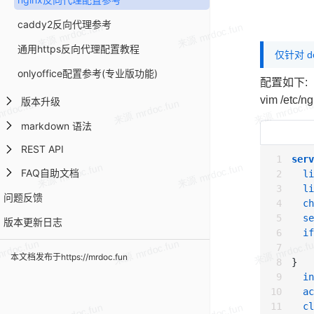
caddy2反向代理参考
通用https反向代理配置教程
仅针对 d
onlyoffice配置参考(专业版功能)
配置如下:
vim /etc/n
版本升级
markdown 语法
REST API
serv
FAQ自助文档
li
li
问题反馈
ch
se
版本更新日志
if
本文档发布于https://mrdoc.fun
}

in
ac
cl