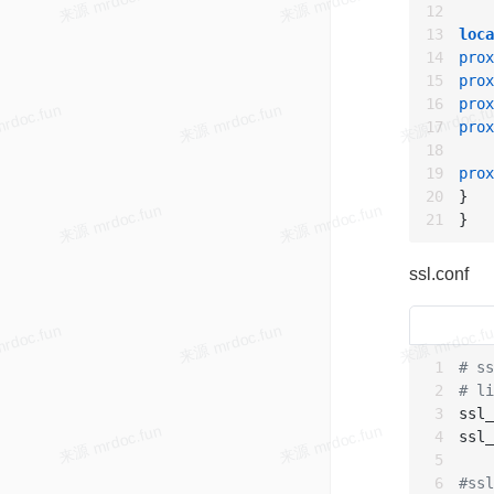
loca
prox
prox
prox
prox
prox
}

ssl.conf
# ss
# li
ssl_
ssl_
#ss