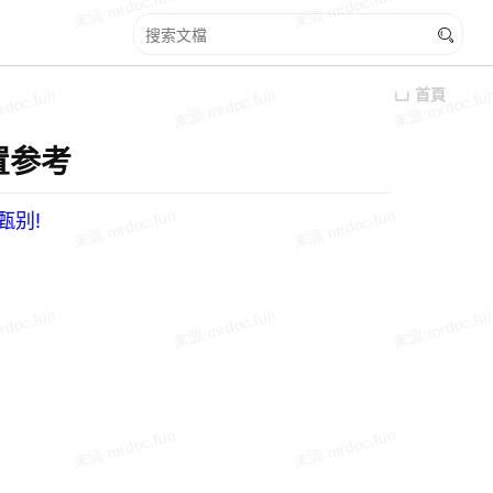
首頁
置参考
甄别!