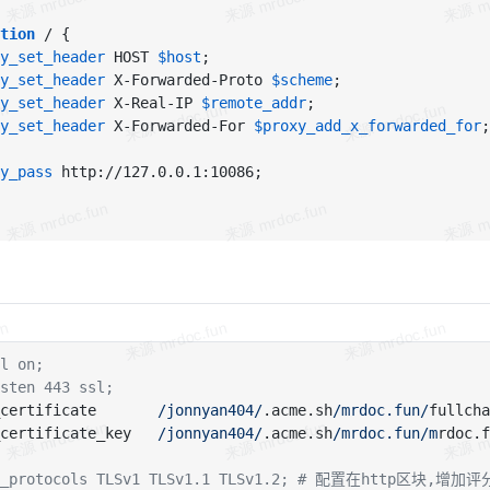
tion
y_set_header
 HOST 
$host
y_set_header
 X-Forwarded-Proto 
$scheme
y_set_header
 X-Real-IP 
$remote_addr
y_set_header
 X-Forwarded-For 
$proxy_add_x_forwarded_for
;

y_pass
 http://127.0.0.1:10086;

l on;
sten 443 ssl;
certificate       
/jonnyan404/
.acme.sh
/mrdoc.fun/
fullcha
certificate_key   
/jonnyan404/
.acme.sh
/mrdoc.fun/m
rdoc.f
l_protocols TLSv1 TLSv1.1 TLSv1.2; # 配置在http区块,增加评