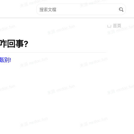
首頁
是咋回事?
甄别!