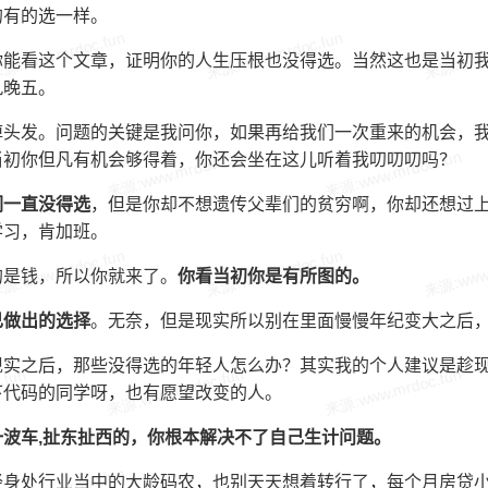
的有的选一样。
你能看这个文章，证明你的人生压根也没得选。当然这也是当初我
九晚五。
掉头发。问题的关键是我问你，如果再给我们一次重来的机会，
当初你但凡有机会够得着，你还会坐在这儿听着我叨叨叨吗？
们一直没得选
，但是你却不想遗传父辈们的贫穷啊，你却还想过上
学习，肯加班。
的是钱，所以你就来了。
你看当初你是有所图的。
己做出的选择
。无奈，但是现实所以别在里面慢慢年纪变大之后
现实之后，那些没得选的年轻人怎么办？其实我的个人建议是趁
下代码的同学呀，也有愿望改变的人。
一波车,扯东扯西的，你根本解决不了自己生计问题。
经身处行业当中的大龄码农，也别天天想着转行了，每个月房贷