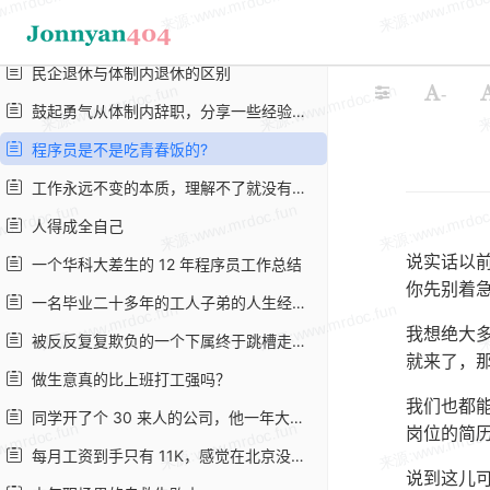
什么时候是换工作的最佳时机？
民企退休与体制内退休的区别
-
鼓起勇气从体制内辞职，分享一些经验教训感悟
程序员是不是吃青春饭的?
工作永远不变的本质，理解不了就没有好工作
人得成全自己
说实话以
一个华科大差生的 12 年程序员工作总结
你先别着
一名毕业二十多年的工人子弟的人生经历（兼谈机关生涯）
我想绝大
被反反复复欺负的一个下属终于跳槽走了，这时候，这个领导会是什么感觉呢？
就来了，
做生意真的比上班打工强吗？
我们也都
同学开了个 30 来人的公司，他一年大概赚多少？
岗位的简
每月工资到手只有 11K，感觉在北京没法活了
说到这儿