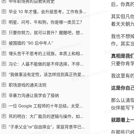
中年职场男的自救失败史
后，你真
毕业 10 年才懂，会升层思考，工作有多轻松？
其实但凡
明星、问号、牛和狗，你是哪一类员工？
着天天朝
只要你努力，就可以晋升？醒醒吧，想多了
我也不想
被围猎的 “90 后中年人”
作，其实
埋头苦干不思考的上班族，本质上和相亲跑场不走心的单身汉一样
真相是我
只要你肯
冯仑：人最不能做的是不停选择，不停后悔，来回拉抽屉
“我做事没有定性，该怎样找到真正热爱的事情？”
我这里有
职场游戏的通关法则
这是你自
非暴力沟通让我学会了接纳
那么认清
一位 Google 工程师的十年总结，太受用了！
伙伴能写
死的明白：大厂裁员的逻辑与操作，如何决定了裁掉谁
就跟着上
“子承父业”or“自由择业”，家庭背景早已帮你做好了选择 - 虎嗅网
在那些已