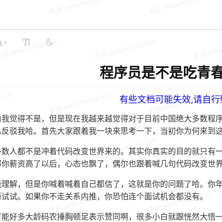
+
程序员是不是吃青春
有些文档可能失效,请自行
前我觉得不是，但是现在我越来越觉得对于目前中国绝大多数程序
急反驳我哈。首先大家跟着我一块来思考一下，当初你为何来到
多数人都不是冲着代码改变世界来的。其实你真实的目的就只有
那你薪资高了以后，心态也飘了，偶尔也跟着喊几句代码改变世
能理解，但是你喊着喊着自己都信了，这就是你的问题了哈。你
历试试。如果你不走关系内推，你恐怕连个面试机会都没有。
可能好多大龄码农捶胸顿足表示赞同啊，很多小白就跟恍然大悟