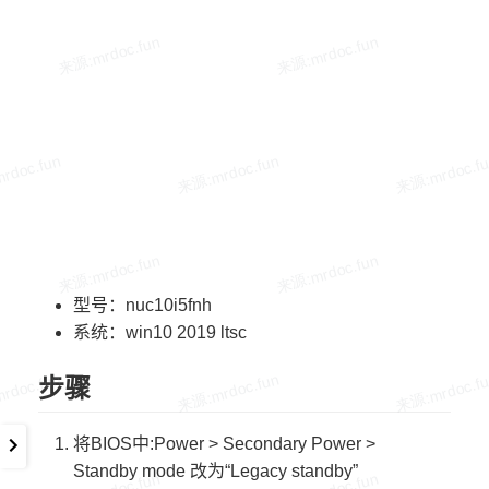
型号：nuc10i5fnh
系统：win10 2019 ltsc
步骤
将BIOS中:Power > Secondary Power >
Standby mode ​改为“Legacy standby”