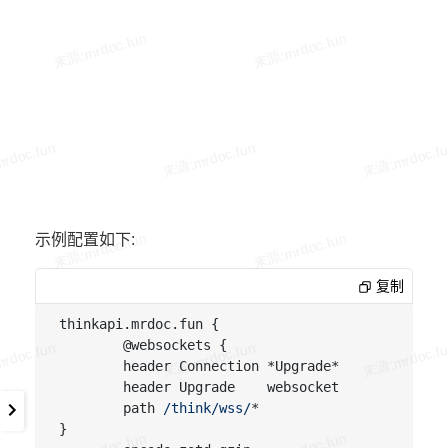
示例配置如下:
复制
thinkapi.mrdoc.fun {

        @websockets {

        header Connection *Upgrade*

        header Upgrade    websocket

        path 
/think/wss/
*

}
