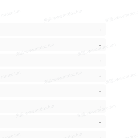
→
→
→
→
→
→
→
→