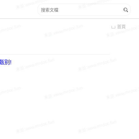
首頁
甄别!