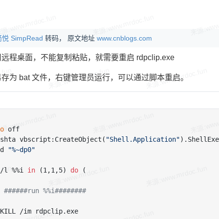
悦 SimpRead
转码， 原文地址
www.cnblogs.com
远程桌面，不能复制粘贴，就需要重启 rdpclip.exe
存为 bat 文件，右键管理员运行，可以通过脚本重启。
o
 off

shta vbscript:CreateObject(
"Shell.Application"
).ShellExe
d 
"%~dp0"
/l %%i 
in
 (1,1,5) 
do
 (

######run %%i########
KILL /im rdpclip.exe
