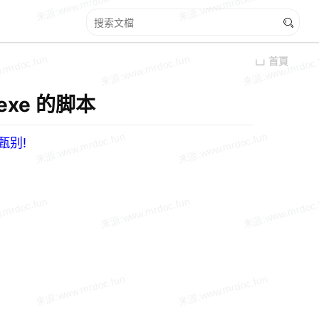
首頁
.exe 的脚本
甄别!