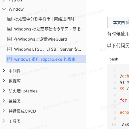
Window
批处理中分割字符串 | 网络进行时
本文由
简
Windows 批处理基础命令学习 - 简书
有时候使用
在Windows上设置WireGuard
以下代码另
Windows LTSC、LTSB、Server 安装 Windows Store 应用商店
windows 重启 rdpclip.exe 的脚本
bash
中间件
@
ech
数据库
%1 m
cd
 /
防火墙-iptables
for
 
监控类
持续集成CI/CD
echo
工具类
TASK