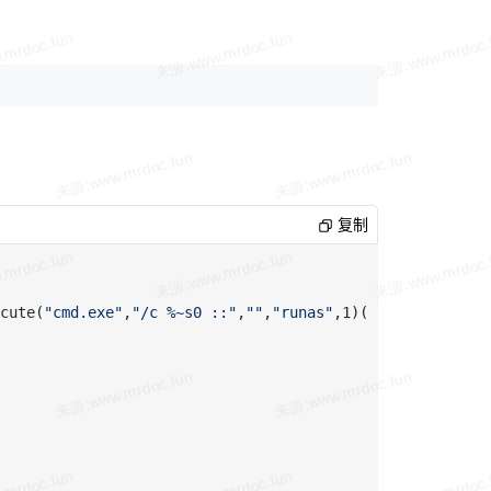
复制
cute(
"cmd.exe"
,
"/c %~s0 ::"
,
""
,
"runas"
,1)(window.close)&