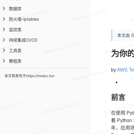
数据库
防火墙-iptables
监控类
本文由
简
持续集成CI/CD
工具类
为你的
教程类
by
AWS T
本文档发布于https://mrdoc.fun
前言
在使用 Py
着 Pytho
年，应用场