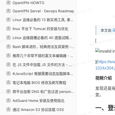
OpenVPN-HOWTO
OpenVPN Server · Devops Roadmap
Linux 运维必备的 13 款实用工具, 拿好了~
linux 平台下 Tomcat 的安装与优化
本文由
简
Linux 运维跳槽必备的 40 道面试精华题
[
Bash 脚本进阶，经典用法及其案例 - alonghub - 博客园
推荐几个非常不错的富文本编辑器 - 走看看
](
https://
在 JS 文件中加载 JS 文件的方法 - 月光博客
1024x304.
#JavaScript 根据需要动态加载脚本并设置自定义参数
视频介绍
笔记本电脑 BIOS 修改及刷写教程
发现还是有
跨平台加密 DNS 和广告过滤 personalDNSfilter · LinuxTOY
变。
AdGuard Home 安装及使用指北
一、登
通过 Amazon S3 协议挂载 OSS