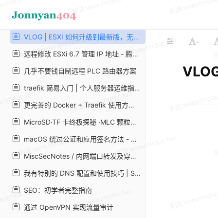
局域网内电脑 - ipad 文件共享的三种方法 | 岚
多机共享键鼠软件横向测评 - 尚弟的小笔记
VLOG | ESXI 如何升级到最新版，无论是 6.5 还是 6.7 版本都可以顺滑升级。 – Vedio Talk - VLOG、科技、生活、乐分享
-
远程修改 ESXi 6.7 管理 IP 地址 - 腾讯云开发者社区 - 腾讯云
VLO
几乎不要钱自制远程 PLC 路由器方案
traefik 简易入门 | 个人服务器运维指南 | 山月行
更完善的 Docker + Traefik 使用方案 - 苏洋博客
MicroSD·TF 卡终极探秘 ·MLC 颗粒之谜 1 三星篇_microSD 存储卡_什么值得买
macOS 绕过公证和应用签名方法 - 走客
MiscSecNotes / 内网端口转发及穿透. md at master · JnuSimba/MiscSecNotes
我有特别的 DNS 配置和使用技巧 | Sukka's Blog
SEO：初学者完整指南
通过 OpenVPN 实现流量审计