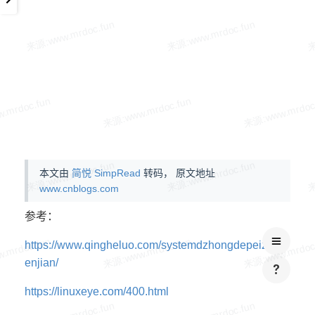
本文由
简悦 SimpRead
转码， 原文地址
www.cnblogs.com
参考：
https://www.qingheluo.com/systemdzhongdepeizhiw
enjian/
https://linuxeye.com/400.html