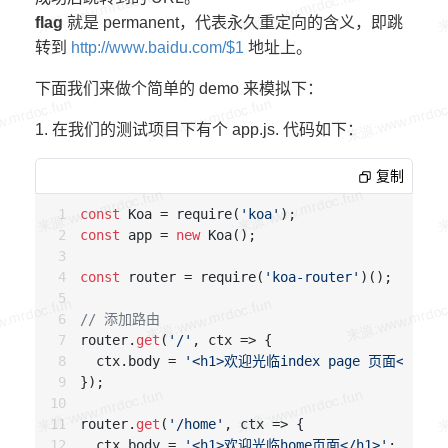
flag
就是 permanent，代表永久重定向的含义，即跳
转到
http://www.baidu.com/$1
地址上。
下面我们来做个简单的 demo 来模拟下：
1. 在我们的测试项目下有个 app.js. 代码如下：
复制
const
 Koa = require(
'koa'
const
 app = 
new
 Koa();

const
 router = require(
'koa-router'
)();

// 添加路由
router.
get
(
'/'
, ctx => {

  ctx.body = 
'<h1>欢迎光临index page 页面</h1>'
;
});

router.
get
(
'/home'
, ctx => {

  ctx.body = 
'<h1>欢迎光临home页面</h1>'
;
