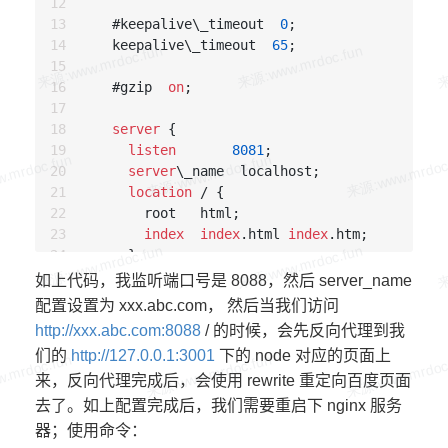
    #keepalive\_timeout  
0
;

    keepalive\_timeout  
65
;

    #gzip  
on
;

server
 {

listen
8081
;

server
\_name  localhost;

location
 / {

        root   html;

index
index
.html 
index
.htm;  

      }

      error\_page   
500
502
503
504
  /
50
x.html
如上代码，我监听端口号是 8088，然后 server_name
location
 = /
50
x.html {

配置设置为 xxx.abc.com， 然后当我们访问
        root   html;

http://xxx.abc.com:8088
/ 的时候，会先反向代理到我
      }

们的
http://127.0.0.1:3001
下的 node 对应的页面上
    }

来，反向代理完成后，会使用 rewrite 重定向百度页面
server
 {

listen
8088
;

去了。如上配置完成后，我们需要重启下 nginx 服务
server
\_name xxx.abc.com;

器；使用命令：
location
 / {
