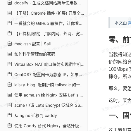
docsify - 生成文档网站简单使用教程 - SegmentFault 思否
【干货】Chrome 插件 (扩展) 开发全攻略 - 好记的博客
本文由
简
一看就会的 GitHub 骚操作，让你看上去像一位开源大佬
【计算机网络】了解内网、外网、宽带、带宽、流量、网速_墩墩分墩 - CSDN 博客
零、前
mac-ssh 配置 | Sail
如何科学管理你的密码
当我得知这
价的网络
VirtualBox NAT 端口映射实现宿主机与虚拟机相互通信 | Shao Guoliang 的博客
100Mb
CentOS7 配置网卡为静态 IP，如果你还学不会那真的没有办法了！
掠夺。所
laisky-blog: 近期折腾 tailscale 的一些心得
那么，要
使用 acme.sh 给 Nginx 安装 Let’ s Encrypt 提供的免费 SSL 证书 · Ruby China
这时，某舍
acme 申请 Let’s Encrypt 泛域名 SSL 证书
一、固
从 nginx 迁移到 caddy
使用 Caddy 替代 Nginx，全站升级 https，配置更加简单 - Diamond-Blog
这里我们直