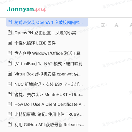
切换至 Caddy2 | 某不科学的博客
Caddy2 简明教程 - bleem
树莓派安装 OpenWrt 突破校园网限制 | Asttear's Blog
-
OpenVPN 路由设置 – 凤曦的小窝
个性化编译 LEDE 固件
盘点各种 Windows/Office 激活工具
[VirtualBox] 1、NAT 模式下端口映射
VirtualBox 虚拟机安装 openwrt 供本机使用
NUC 折腾笔记 - 安装 ESXi 7 - 苏洋博客
锐捷、赛尔认证 MentoHUST - Ubuntu 中文
How Do I Use A Client Certificate And Private Key From The IOS Keychain? | OpenVPN
比特记事簿: 笔记: 使用电信 TR069 内网架设 WireGuard 隧道异地组网
利用 GitHub API 获取最新 Releases 的版本号 | 这是只兔子