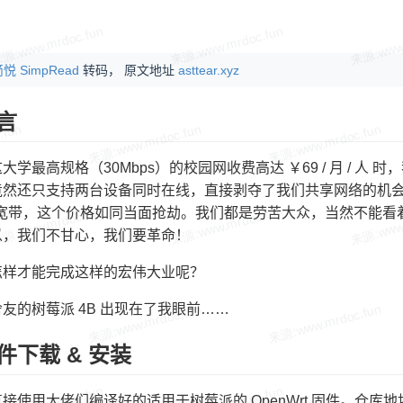
悦 SimpRead
转码， 原文地址
asttear.xyz
言
大学最高规格（30Mbps）的校园网收费高达 ￥69 / 月 / 
竟然还只支持两台设备同时在线，直接剥夺了我们共享网络的机
ps 宽带，这个价格如同当面抢劫。我们都是劳苦大众，当然不能
以，我们不甘心，我们要革命！
怎样才能完成这样的宏伟大业呢？
友的树莓派 4B 出现在了我眼前……
件下载 & 安装
接使用大佬们编译好的适用于树莓派的 OpenWrt 固件。仓库地