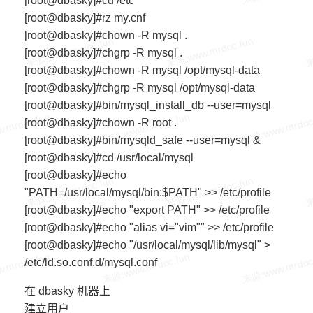
[root@dbasky]#cd /etc
[root@dbasky]#rz my.cnf
[root@dbasky]#chown -R mysql .
[root@dbasky]#chgrp -R mysql .
[root@dbasky]#chown -R mysql /opt/mysql-data
[root@dbasky]#chgrp -R mysql /opt/mysql-data
[root@dbasky]#bin/mysql_install_db --user=mysql
[root@dbasky]#chown -R root .
[root@dbasky]#bin/mysqld_safe --user=mysql &
[root@dbasky]#cd /usr/local/mysql
[root@dbasky]#echo
"PATH=/usr/local/mysql/bin:$PATH" >> /etc/profile
[root@dbasky]#echo "export PATH" >> /etc/profile
[root@dbasky]#echo "alias vi="vim"" >> /etc/profile
[root@dbasky]#echo "/usr/local/mysql/lib/mysql" >
/etc/ld.so.conf.d/mysql.conf
在 dbasky 机器上
建立用户