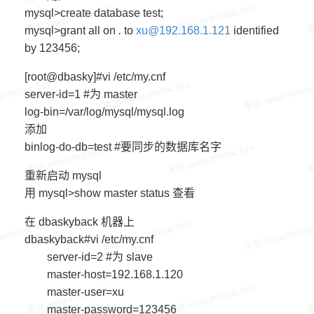
mysql>create database test;
mysql>grant all on
.
to
xu@192.168.1.121
identified
by 123456;
[root@dbasky]#vi /etc/my.cnf
server-id=1 #为 master
log-bin=/var/log/mysql/mysql.log
添加
binlog-do-db=test #要同步的数据库名字
重新启动 mysql
用 mysql>show master status 查看
在 dbaskyback 机器上
dbaskyback#vi /etc/my.cnf
server-id=2 #为 slave
master-host=192.168.1.120
master-user=xu
master-password=123456