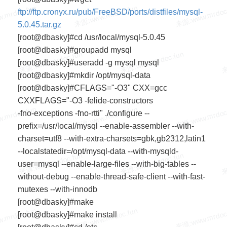
ftp://ftp.cronyx.ru/pub/FreeBSD/ports/distfiles/mysql-
5.0.45.tar.gz
[root@dbasky]#cd /usr/local/mysql-5.0.45
[root@dbasky]#groupadd mysql
[root@dbasky]#useradd -g mysql mysql
[root@dbasky]#mkdir /opt/mysql-data
[root@dbasky]#CFLAGS="-O3" CXX=gcc
CXXFLAGS="-O3 -felide-constructors
-fno-exceptions -fno-rtti" ./configure --
prefix=/usr/local/mysql --enable-assembler --with-
charset=utf8 --with-extra-charsets=gbk,gb2312,latin1
--localstatedir=/opt/mysql-data --with-mysqld-
user=mysql --enable-large-files --with-big-tables --
without-debug --enable-thread-safe-client --with-fast-
mutexes --with-innodb
[root@dbasky]#make
[root@dbasky]#make install