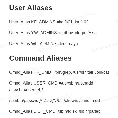
User Aliases
User_Alias KF_ADMINS =kaifa01, kaifa02
User_Alias YW_ADMINS =oldboy, oldgirl, %sa
User_Alias WL_ADMINS =leo, maya
Command Aliases
Cmnd_Alias KF_CMD =/bin/grep, /usr/bin/tail, /bin/cat
Cmnd_Alias USER_CMD =/usr/sbin/useradd,
/usr/sbin/userdel, \
/usr/bin/passwd[A-Za-z]*, /bin/chown, /bin/chmod
Cmnd_Alias DISK_CMD=/sbin/fdisk, /sbin/parted