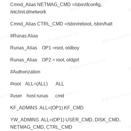
Cmnd_Alias NETMAG_CMD =/sbin/ifconfig,
/etc/init.d/network
Cmnd_Alias CTRL_CMD =/sbin/reboot, /sbin/halt
#Runas Alias
Runas_Alias OP1 =root, oldboy
Runas_Alias OP2 = root, oldgirl
#Authorization
#root ALL=(ALL) ALL
#user host runas cmd
KF_ADMINS ALL=(OP1) KF_CMD
YW_ADMINS ALL=(OP1) USER_CMD, DISK_CMD,
NETMAG_CMD, CTRL_CMD