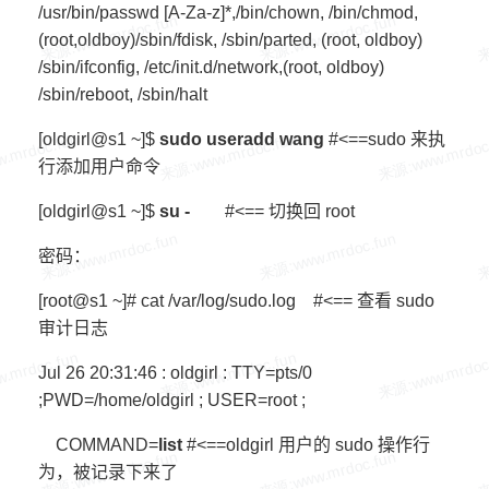
/usr/bin/passwd [A-Za-z]*,/bin/chown, /bin/chmod,
(root,oldboy)/sbin/fdisk, /sbin/parted, (root, oldboy)
/sbin/ifconfig, /etc/init.d/network,(root, oldboy)
/sbin/reboot, /sbin/halt
[oldgirl@s1 ~]$
sudo useradd wang
#<==sudo 来执
行添加用户命令
[oldgirl@s1 ~]$
su -
#<== 切换回 root
密码：
[root@s1 ~]# cat /var/log/sudo.log #<== 查看 sudo
审计日志
Jul 26 20:31:46 : oldgirl : TTY=pts/0
;PWD=/home/oldgirl ; USER=root ;
COMMAND=
list
#<==oldgirl 用户的 sudo 操作行
为，被记录下来了