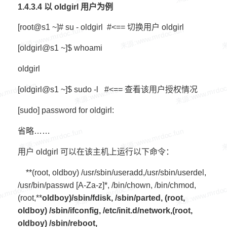
1.4.3.4 以 oldgirl 用户为例
[root@s1 ~]# su - oldgirl #<== 切换用户 oldgirl
[oldgirl@s1 ~]$ whoami
oldgirl
[oldgirl@s1 ~]$ sudo -l #<== 查看该用户授权情况
[sudo] password for oldgirl:
省略……
用户 oldgirl 可以在该主机上运行以下命令：
**(root, oldboy) /usr/sbin/useradd,/usr/sbin/userdel,
/usr/bin/passwd [A-Za-z]*, /bin/chown, /bin/chmod,
(root,**
oldboy)/sbin/fdisk, /sbin/parted, (root,
oldboy) /sbin/ifconfig, /etc/init.d/network,(root,
oldboy) /sbin/reboot,