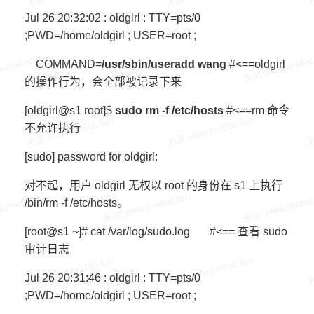
Jul 26 20:32:02 : oldgirl : TTY=pts/0
;PWD=/home/oldgirl ; USER=root ;
COMMAND=
/usr/sbin/useradd wang
#<==oldgirl
的操作行为，会全部被记录下来
[oldgirl@s1 root]$
sudo rm -f /etc/hosts
#<==rm 命令
不允许执行
[sudo] password for oldgirl:
对不起，用户 oldgirl 无权以 root 的身份在 s1 上执行
/bin/rm -f /etc/hosts。
[root@s1 ~]# cat /var/log/sudo.log #<== 查看 sudo
审计日志
Jul 26 20:31:46 : oldgirl : TTY=pts/0
;PWD=/home/oldgirl ; USER=root ;