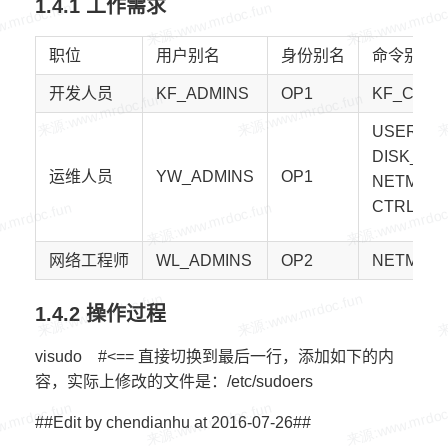
1.4.1 工作需求
职位
用户别名
身份别名
命令别名
开发人员
KF_ADMINS
OP1
KF_CMD
USER_C
DISK_CM
运维人员
YW_ADMINS
OP1
NETMAG
CTRL_C
网络工程师
WL_ADMINS
OP2
NETMAG
1.4.2 操作过程
visudo #<== 直接切换到最后一行，添加如下的内
容，实际上修改的文件是：/etc/sudoers
##Edit by chendianhu at 2016-07-26##