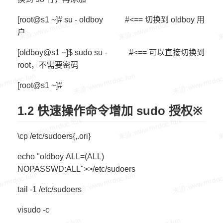
[root@s1 ~]# su - oldboy #<== 切换到 oldboy 用
户
[oldboy@s1 ~]$ sudo su - #<== 可以直接切换到
root，不需要密码
[root@s1 ~]#
1.2 快速操作命令增加 sudo 授权※
\cp /etc/sudoers{,.ori}
echo "oldboy ALL=(ALL)
NOPASSWD:ALL">>/etc/sudoers
tail -1 /etc/sudoers
visudo -c