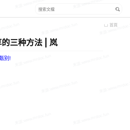
首頁
享的三种方法 | 岚
甄别!