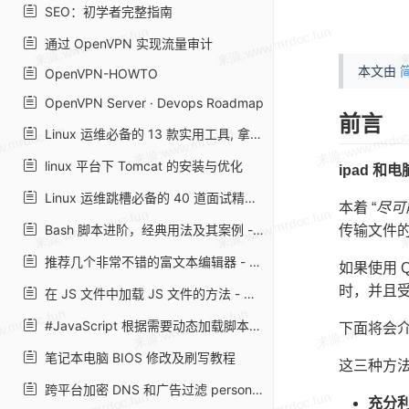
SEO：初学者完整指南
通过 OpenVPN 实现流量审计
本文由
简
OpenVPN-HOWTO
OpenVPN Server · Devops Roadmap
前言
Linux 运维必备的 13 款实用工具, 拿好了~
linux 平台下 Tomcat 的安装与优化
ipad 
Linux 运维跳槽必备的 40 道面试精华题
本着 “
尽可
Bash 脚本进阶，经典用法及其案例 - alonghub - 博客园
传输文件
推荐几个非常不错的富文本编辑器 - 走看看
如果使用 
时，并且
在 JS 文件中加载 JS 文件的方法 - 月光博客
#JavaScript 根据需要动态加载脚本并设置自定义参数
下面将会
笔记本电脑 BIOS 修改及刷写教程
这三种方
跨平台加密 DNS 和广告过滤 personalDNSfilter · LinuxTOY
充分