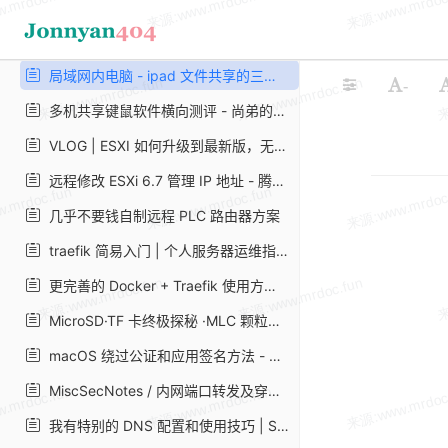
2022 目前三种有效加速国内 Github
How to install MariaDB on Alpine Linux | LibreByte
局域网内电脑 - ipad 文件共享的三种方法 | 岚
-
多机共享键鼠软件横向测评 - 尚弟的小笔记
VLOG | ESXI 如何升级到最新版，无论是 6.5 还是 6.7 版本都可以顺滑升级。 – Vedio Talk - VLOG、科技、生活、乐分享
远程修改 ESXi 6.7 管理 IP 地址 - 腾讯云开发者社区 - 腾讯云
几乎不要钱自制远程 PLC 路由器方案
traefik 简易入门 | 个人服务器运维指南 | 山月行
更完善的 Docker + Traefik 使用方案 - 苏洋博客
MicroSD·TF 卡终极探秘 ·MLC 颗粒之谜 1 三星篇_microSD 存储卡_什么值得买
macOS 绕过公证和应用签名方法 - 走客
MiscSecNotes / 内网端口转发及穿透. md at master · JnuSimba/MiscSecNotes
我有特别的 DNS 配置和使用技巧 | Sukka's Blog