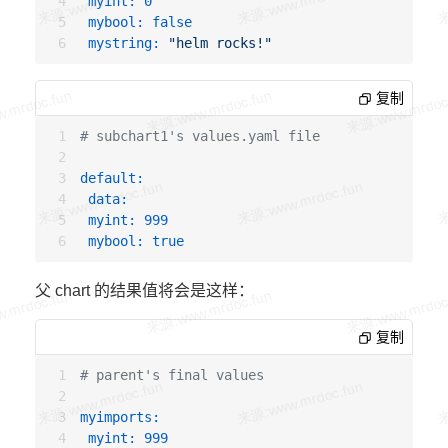
myint:
0
mybool:
false
mystring:
"helm rocks!"
复制
# subchart1's values.yaml file
default:
data:
myint:
999
mybool:
true
父 chart 的结果值将会是这样：
复制
# parent's final values
myimports:
myint:
999