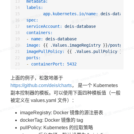
metadata:
labels:
app.kubernetes.io/name:
deis-database
spec:
serviceAccount:
deis-database
containers:
-
name:
deis-database
image:
 {{ 
.Values.imageRegistry
 }}
/postgres:{
imagePullPolicy:
 {{ 
.Values.pullPolicy
 }}

ports:
-
containerPort:
5432
env:
-
name:
DATABASE_STORAGE
上面的例子，松散地基于
value:
 {{ 
default
"minio"
.Values.storage
https://github.com/deis/charts
， 是一个 Kubernetes
副本控制器的模板。可以使用下面四种模板值（一般
被定义在 values.yaml 文件）：
imageRegistry: Docker 镜像的源注册表
dockerTag: Docker 镜像的 tag
pullPolicy: Kubernetes 的拉取策略