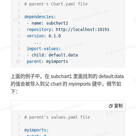
# parent's Chart.yaml file
dependencies
:
-
name: subchart1
repository
:
http://localhost:10191
version
:
0.1.0
...

 import-values
:
-
child: default.data
parent
:
myimports
上面的例子中，在 subchart1 里面找到的 default.data
的值会被导入到父 chart 的 myimports 键中，细节如
下：
复制
# parent's values.yaml file
myimports: