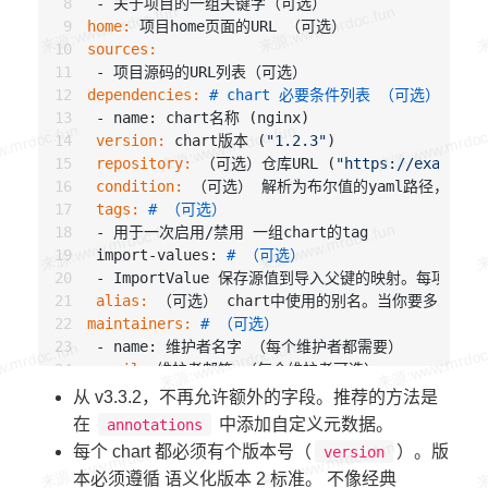
home:
sources:
dependencies:
# chart 必要条件列表 （可选）
 version:
 chart版本 (
"1.2.3"
 repository:
 （可选）仓库URL (
"https://example.
 condition:
 tags:
# （可选）
 - 用于一次启用/禁用 一组chart的tag

 import-values: 
# （可选）
 alias:
maintainers:
# （可选）
 email:
 url:
从 v3.3.2，不再允许额外的字段。推荐的方法是
icon:
在
中添加自定义元数据。
annotations
appVersion:
每个 chart 都必须有个版本号（
）。版
version
deprecated:
本必须遵循 语义化版本 2 标准。 不像经典
annotations: