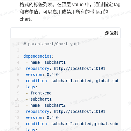
格式的标签列表。在顶层 value 中，通过指定 tag
和布尔值，可以启用或禁用所有的带 tag 的
chart。
复制
# parentchart/Chart.yaml
dependencies
:
-
name: subchart1
repository
:
http://localhost:10191
version
:
0.1.0
condition
:
subchart1.enabled, global.subchart
tags
:
-
front-end
-
subchart1
-
name: subchart2
repository
:
http://localhost:10191
version
:
0.1.0
condition
:
subchart2.enabled,global.subchart2
tags
: