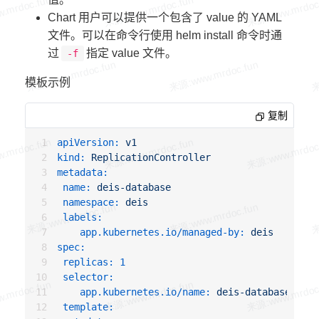
Chart 用户可以提供一个包含了 value 的 YAML
文件。可以在命令行使用 helm install 命令时通
过
指定 value 文件。
-f
模板示例
复制
apiVersion:
v1
kind:
ReplicationController
metadata:
name:
deis-database
namespace:
deis
labels:
app.kubernetes.io/managed-by:
deis
spec:
replicas:
1
selector:
app.kubernetes.io/name:
deis-database
template: