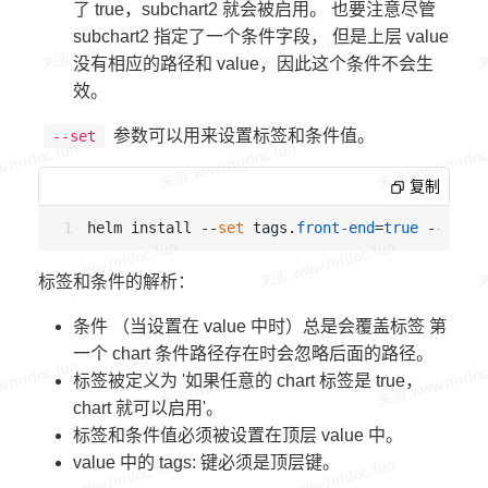
了 true，subchart2 就会被启用。 也要注意尽管
subchart2 指定了一个条件字段， 但是上层 value
没有相应的路径和 value，因此这个条件不会生
效。
参数可以用来设置标签和条件值。
--set
复制
helm install --
set
 tags.
front-end
=
true
 --
set
 s
标签和条件的解析：
条件 （当设置在 value 中时）总是会覆盖标签 第
一个 chart 条件路径存在时会忽略后面的路径。
标签被定义为 '如果任意的 chart 标签是 true，
chart 就可以启用'。
标签和条件值必须被设置在顶层 value 中。
value 中的 tags: 键必须是顶层键。