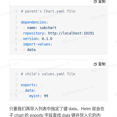
复制
# parent's Chart.yaml file
dependencies
:
-
name: subchart
repository
:
http://localhost:10191
version
:
0.1.0
import-values
:
-
data
复制
# child's values.yaml file
exports
:
data
:
myint
:
99
只要我们再导入列表中指定了键 data，Helm 就会在
子 chart 的 exports 字段查找 data 键并导入它的内