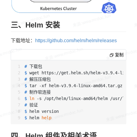
三、Helm 安装
下载地址：
https://github.com/helm/helm/releases
复制
# 
下载包
$ 
wget https://get.helm.sh/helm-v3.9.4-linux-a
# 
解压压缩包
$ 
tar -xf helm-v3.9.4-linux-amd64.tar.gz
# 
制作软连接
$ 
ln
 -s /opt/helm/linux-amd64/helm /usr/local/
# 
验证
$ 
helm version
$ 
helm 
help
四、Helm 组件及相关术语