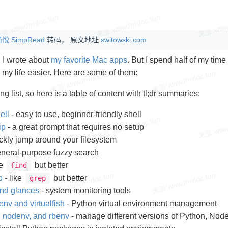
悦 SimpRead
转码， 原文地址
switowski.com
, I wrote about
my favorite Mac apps
. But I spend half of my time
 my life easier. Here are some of them:
ong list, so here is a table of content with tl;dr summaries:
ell
- easy to use, beginner-friendly shell
ip
- a great prompt that requires no setup
ckly jump around your filesystem
eneral-purpose fuzzy search
ke
but better
find
p
- like
but better
grep
and glances
- system monitoring tools
lenv and virtualfish
- Python virtual environment management
, nodenv, and rbenv
- manage different versions of Python, Nod