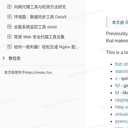
内网代理工具与检测方法研究
环境篇：数据同步工具 DataX
本文由
简
全能系统监控工具 dstat
Previously
常用 Web 安全扫描工具合集
that makes
给你一款利器！轻松生成 Nginx 配置文件
This is a l
教程类
fish sh
starsh
本文档发布于https://mrdoc.fun
z
- qui
fzf
- g
fd
- li
ripgre
htop 
virtua
pyenv