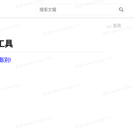
首頁
工具
甄别!