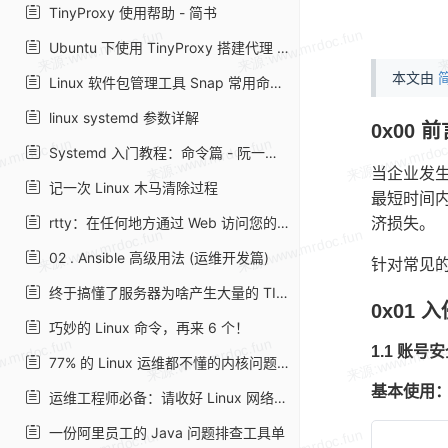
TinyProxy 使用帮助 - 简书
Ubuntu 下使用 TinyProxy 搭建代理 HTTP 服务器_Linux_运维开发网_运维开发技术经验分享
本文由
简
Linux 软件包管理工具 Snap 常用命令 - 简书
linux systemd 参数详解
0x00 
Systemd 入门教程：命令篇 - 阮一峰的网络日志
当企业发
记一次 Linux 木马清除过程
最短时间
rtty：在任何地方通过 Web 访问您的终端
济损失。
02 . Ansible 高级用法 (运维开发篇)
针对常见的
终于搞懂了服务器为啥产生大量的 TIME_WAIT！
0x01
巧妙的 Linux 命令，再来 6 个！
1.1 账号
77% 的 Linux 运维都不懂的内核问题，这篇全告诉你了
基本使用
运维工程师必备：请收好 Linux 网络命令集锦
一份阿里员工的 Java 问题排查工具单